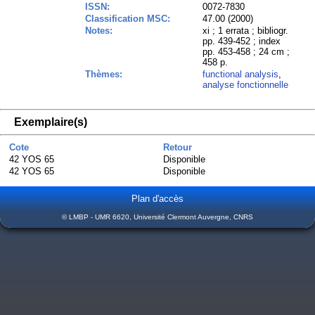
ISSN:
0072-7830
Classification MSC:
47.00 (2000)
Notes:
xi ; 1 errata ; bibliogr.
pp. 439-452 ; index
pp. 453-458 ; 24 cm ;
458 p.
Thèmes:
functional analysis
,
analyse fonctionnelle
Exemplaire(s)
Cote
Retour
42 YOS 65
Disponible
42 YOS 65
Disponible
Plan d'accès
© LMBP - UMR 6620, Université Clermont Auvergne, CNRS