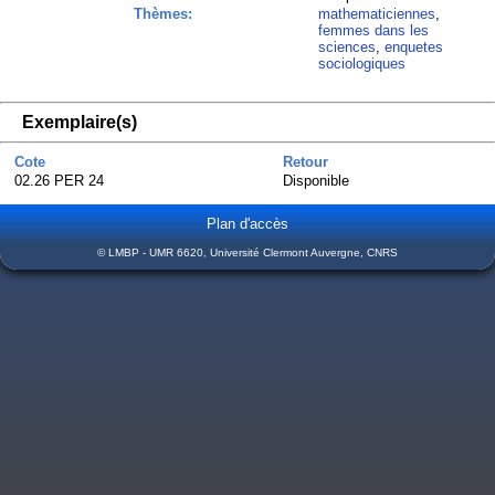
Thèmes:
mathematiciennes
,
femmes dans les
sciences
,
enquetes
sociologiques
Exemplaire(s)
Cote
Retour
02.26 PER 24
Disponible
Plan d'accès
© LMBP - UMR 6620, Université Clermont Auvergne, CNRS