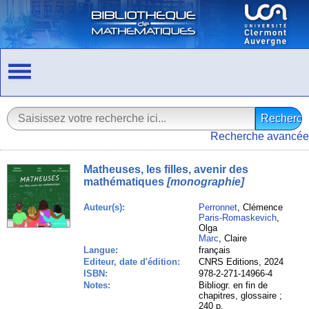
Recherche avancée
Matheuses, les filles, avenir des
mathématiques
[monographie]
Auteur(s):
Perronnet
, Clémence
Paris-Romaskevich
,
Olga
Marc
, Claire
Langue:
français
Editeur, date d'édition:
CNRS Editions, 2024
ISBN:
978-2-271-14966-4
Notes:
Bibliogr. en fin de
chapitres, glossaire ;
240 p.