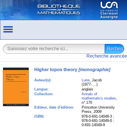
Recherche avancée
Higher topos theory
[monographie]
Auteur(s):
Lurie
, Jacob
(1977-....)
Langue:
anglais
Collection:
Annals of
mathematics studies
,
n° 170
Editeur, date d'édition:
Princeton University
Press, 2009
ISBN:
978-0-691-14048-3 ;
978-0-691-14049-0 ;
0-691-14049-9