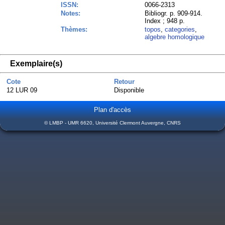
ISSN:
0066-2313
Notes:
Bibliogr. p. 909-914.
Index ; 948 p.
Thèmes:
topos
,
categories
,
algebre homologique
Exemplaire(s)
Cote
Retour
12 LUR 09
Disponible
Plan d'accès
© LMBP - UMR 6620, Université Clermont Auvergne, CNRS