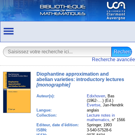
Recherche avancée
Diophantine approximation and
abelian varieties: introductory lectures
[monographie]
Auteur(s):
Edixhoven
, Bas
(1962-....) (Ed.)
Evertse
, Jan-Hendrik
Langue:
anglais
Collection:
Lecture notes in
mathematics
, n° 1566
Editeur, date d'édition:
Springer, 1993
ISBN:
3-540-57528-6