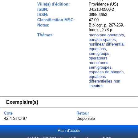
Ville(s) d'édition:
Providence (US)
ISBN:
0-8218-0500-2
ISSN:
0885-4653
Classification MSC:
47-00
Notes:
Bibliogr. p. 267-269.
Index ; 278 p.
Thèmes:
monotone operators
,
banach spaces
,
nonlinear differential
equations
,
semigroups
,
operateurs
monotones
,
semigroupes
,
espaces de banach
,
equations
differentielles non
lineaires
Exemplaire(s)
Cote
Retour
42.4 SHO 97
Disponible
Plan d'accès