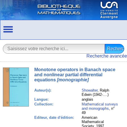
Recherche avancée
Monotone operators in Banach space
and nonlinear partial differential
equations
[monographie]
Auteur(s):
Showalter
, Ralph
Edwin (1942-....)
Langue:
anglais
Collection:
Mathematical surveys
and monographs
, n°
49
Editeur, date d'édition:
American
Mathematical
Society, 1997