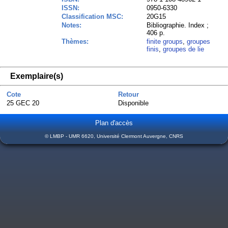
ISSN:
0950-6330
Classification MSC:
20G15
Notes:
Bibliographie. Index ;
406 p.
Thèmes:
finite groups
,
groupes
finis
,
groupes de lie
Exemplaire(s)
Cote
Retour
25 GEC 20
Disponible
Plan d'accès
© LMBP - UMR 6620, Université Clermont Auvergne, CNRS