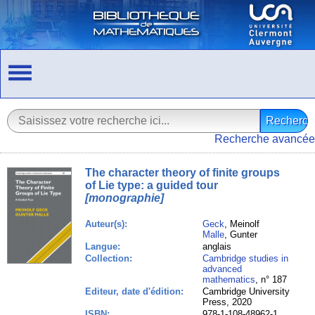
Recherche avancée
The character theory of finite groups
of Lie type: a guided tour
[monographie]
Auteur(s):
Geck
, Meinolf
Malle
, Gunter
Langue:
anglais
Collection:
Cambridge studies in
advanced
mathematics
, n° 187
Editeur, date d'édition:
Cambridge University
Press, 2020
ISBN:
978-1-108-48962-1