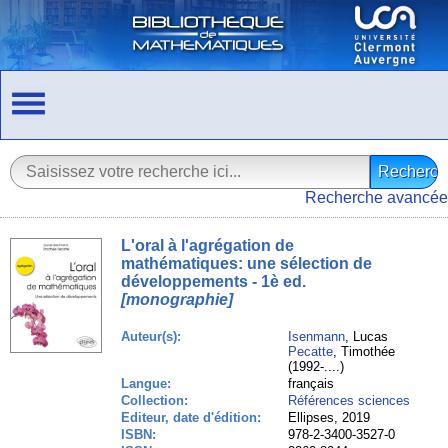
Recherche avancée
L'oral à l'agrégation de
mathématiques: une sélection de
développements - 1è ed.
[monographie]
Auteur(s):
Isenmann
, Lucas
Pecatte
, Timothée
(1992-....)
Langue:
français
Collection:
Références sciences
Editeur, date d'édition:
Ellipses, 2019
ISBN:
978-2-3400-3527-0