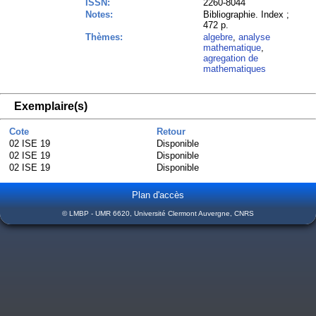
ISSN:
2260-8044
Notes:
Bibliographie. Index ;
472 p.
Thèmes:
algebre
,
analyse
mathematique
,
agregation de
mathematiques
Exemplaire(s)
Cote
Retour
02 ISE 19
Disponible
02 ISE 19
Disponible
02 ISE 19
Disponible
Plan d'accès
© LMBP - UMR 6620, Université Clermont Auvergne, CNRS