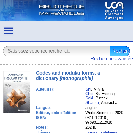
Recherche avancée
Codes and modular forms: a
dictionary
[monographie]
Auteur(s):
Shi
, Minjia
Choi
, Su-Hyoung
Solé
, Patrick
Sharma
, Anuradha
Langue:
anglais
Editeur, date d'édition:
World Scientific, 2020
ISBN:
9811212910 ;
9789811212918
Notes:
232 p.
Thèmes:
formes modulaires
,