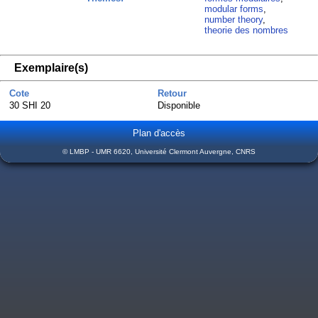
modular forms
,
number theory
,
theorie des nombres
Exemplaire(s)
Cote
Retour
30 SHI 20
Disponible
Plan d'accès
© LMBP - UMR 6620, Université Clermont Auvergne, CNRS