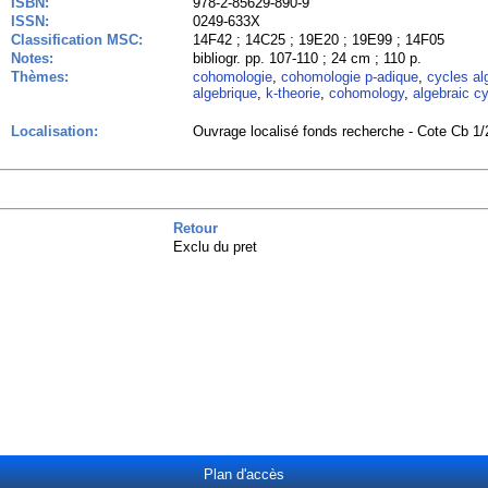
ISBN:
978-2-85629-890-9
ISSN:
0249-633X
Classification MSC:
14F42 ; 14C25 ; 19E20 ; 19E99 ; 14F05
Notes:
bibliogr. pp. 107-110 ; 24 cm ; 110 p.
Thèmes:
cohomologie
,
cohomologie p-adique
,
cycles al
algebrique
,
k-theorie
,
cohomology
,
algebraic c
Localisation:
Ouvrage localisé fonds recherche - Cote Cb 1/
Retour
Exclu du pret
Plan d'accès