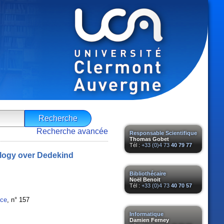
Recherche avancée
Responsable Scientifique
Thomas Gobet
Tél :
+33 (0)4 73
40 79 77
logy over Dedekind
Bibliothécaire
Noël Benoit
Tél :
+33 (0)4 73
40 70 57
nce
, n° 157
Informatique
Damien Ferney