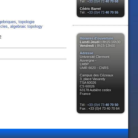
Tél :
+33 (0)4 73
40 70 68
Cédric Barrel
Tél :
+33 (0)4 73
40 70 55
gebriques
,
topologie
ycles
,
algebraic topology
2
Horaires d'ouverture
Lundi-Jeudi :
8h15-16h30
Vendredi :
8h15-13h00
Adresse
Université Clermont
Auvergne -
LMBP
UMR 6620 - CNRS
Campus des Cézeaux
3, place Vasarely
TSA 60026
CS 60026
63178 Aubière cedex
France
Tél :
+33 (0)4 73
40 70 50
Fax : +33 (0)4 73 40 70 64