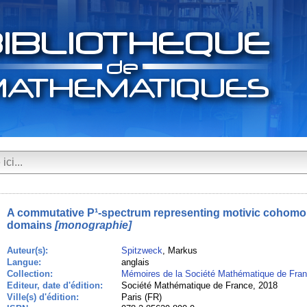
A commutative P¹-spectrum representing motivic cohomo
domains
[monographie]
Auteur(s):
Spitzweck
, Markus
Langue:
anglais
Collection:
Mémoires de la Société Mathématique de Fra
Editeur, date d'édition:
Société Mathématique de France, 2018
Ville(s) d'édition:
Paris (FR)