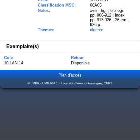
Classification MSC:
00A05
Notes:
xviii ; fig. ; bibliogr.
pp. 906-912 ; index
pp. 913-926 ; 26 cm ;
926 p.
Thèmes:
algebre
Exemplaire(s)
Cote
Retour
10 LAN 14
Disponible
Plan d'accès
© LMBP - UMR 6620, Université Clermont Auvergne, CNRS