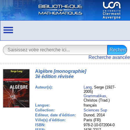
Recherche avancée
Algèbre
[monographie]
3è édition révisée
Auteur(s):
Lang
, Serge (1927-
2005)
Grammatikas
,
Christos (Trad.)
Langue:
français
Collection:
Sciences Sup
Editeur, date d'édition:
Dunod, 2014
Ville(s) d'édition:
Paris (FR)
ISBN:
978-2-10-072004-0
ISSN:
1636-2217