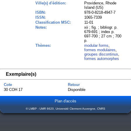
Ville(s) d'édition:
Providence, Rhode
Island (US)
ISBN:
978-0-8218-4947-7
ISSN:
1065-7339
Classification MSC:
11-01
Notes:
xii ; fig. ; bibliogr. p.
679-691 ; index p.
697-700 ; 27 cm ; 700
p.
Thèmes:
modular forms
,
formes modulaires
,
groupes discontinus
,
formes automorphes
Exemplaire(s)
Cote
Retour
30 COH 17
Disponible
Plan d'accès
© LMBP - UMR 6620, Université Clermont Auvergne, CNRS