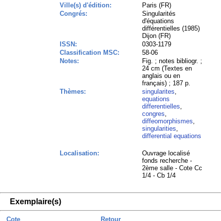
Ville(s) d'édition:
Paris (FR)
Congrés:
Singularités
d'équations
différentielles (1985)
Dijon (FR)
ISSN:
0303-1179
Classification MSC:
58-06
Notes:
Fig. ; notes bibliogr. ;
24 cm (Textes en
anglais ou en
français) ; 187 p.
Thèmes:
singularites
,
equations
differentielles
,
congres
,
diffeomorphismes
,
singularities
,
differential equations
Localisation:
Ouvrage localisé
fonds recherche -
2ème salle - Cote Cc
1/4 - Cb 1/4
Exemplaire(s)
Cote
Retour