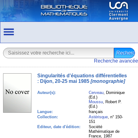
Recherche avancée
Singularités d'équations différentielles
: Dijon, 20-25 mai 1985
[monographie]
Auteur(s):
Cerveau
, Dominique
(Ed.)
Moussu
, Robert P.
(Ed.)
Langue:
français
Collection:
Astérisque
, n° 150-
151
Editeur, date d'édition:
Société
Mathématique de
France, 1987