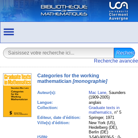
Recherche avancée
Categories for the working
mathematician
[monographie]
Auteur(s):
Mac Lane
, Saunders
(1909-2005)
Langue:
anglais
Collection:
Graduate texts in
mathematics
, n° 5
Editeur, date d'édition:
Springer, 1971
Ville(s) d'édition:
New York (US),
Heidelberg (DE),
Berlin (DE)
ISBN:
3-540-90036-5 ; 0-