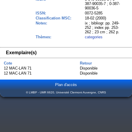
387-90035-7 ; 0-387-
90036-5
ISSN:
0072-5285
Classification MSC:
18-02 (2000)
Notes:
ix ; bibliogr. pp. 249-
252 ; index pp. 253-
262 ; 23 cm ; 262 p.
Thèmes:
categories
Exemplaire(s)
Cote
Retour
12 MAC-LAN 71
Disponible
12 MAC-LAN 71
Disponible
Plan d'accès
© LMBP - UMR 6620, Université Clermont Auvergne, CNRS