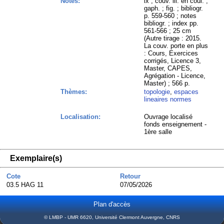
Notes:
ix ; couv. ill. en coul. ;
gaph. ; fig. ; bibliogr.
p. 559-560 ; notes
bibliogr. ; index pp.
561-566 ; 25 cm
(Autre tirage : 2015.
La couv. porte en plus
: Cours, Exercices
corrigés, Licence 3,
Master, CAPES,
Agrégation - Licence,
Master) ; 566 p.
Thèmes:
topologie
,
espaces
lineaires normes
Localisation:
Ouvrage localisé
fonds enseignement -
1ère salle
Exemplaire(s)
Cote
Retour
03.5 HAG 11
07/05/2026
Plan d'accès
© LMBP - UMR 6620, Université Clermont Auvergne, CNRS