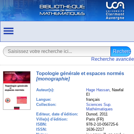
Recherche avancée
Topologie générale et espaces normés
[monographie]
Auteur(s):
Hage Hassan
, Nawfal
El
Langue:
français
Collection:
Sciences Sup.
Mathématiques
Editeur, date d'édition:
Dunod, 2011
Ville(s) d'édition:
Paris (FR)
ISBN:
978-2-10-056725-6
ISSN:
1636-2217