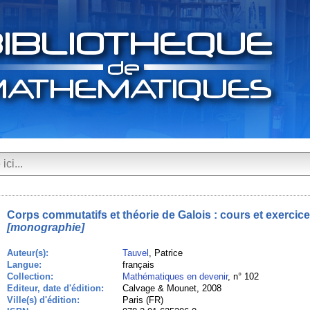
Corps commutatifs et théorie de Galois : cours et exercice
[monographie]
Auteur(s):
Tauvel
, Patrice
Langue:
français
Collection:
Mathématiques en devenir
, n° 102
Editeur, date d'édition:
Calvage & Mounet, 2008
Ville(s) d'édition:
Paris (FR)