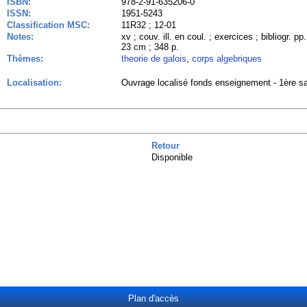
ISBN:
978-2-91-635206-0
ISSN:
1951-5243
Classification MSC:
11R32 ; 12-01
Notes:
xv ; couv. ill. en coul. ; exercices ; bibliogr. p
23 cm ; 348 p.
Thèmes:
theorie de galois
,
corps algebriques
Localisation:
Ouvrage localisé fonds enseignement - 1ère sa
Retour
Disponible
Plan d'accès