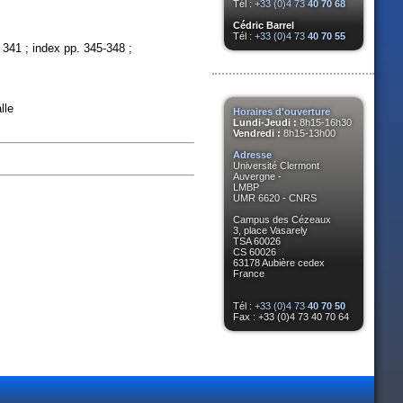
Tél :
+33 (0)4 73
40 70 68
Cédric Barrel
Tél :
+33 (0)4 73
40 70 55
p. 341 ; index pp. 345-348 ;
lle
Horaires d'ouverture
Lundi-Jeudi :
8h15-16h30
Vendredi :
8h15-13h00
Adresse
Université Clermont
Auvergne -
LMBP
UMR 6620 - CNRS
Campus des Cézeaux
3, place Vasarely
TSA 60026
CS 60026
63178 Aubière cedex
France
Tél :
+33 (0)4 73
40 70 50
Fax : +33 (0)4 73 40 70 64