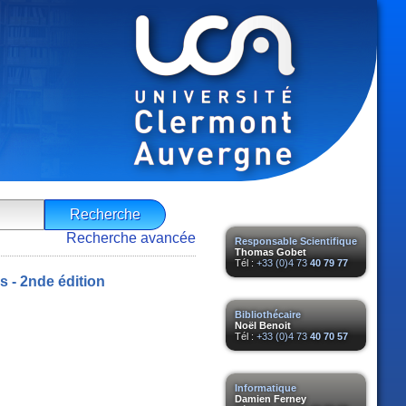
Recherche avancée
Responsable Scientifique
Thomas Gobet
Tél :
+33 (0)4 73
40 79 77
s - 2nde édition
Bibliothécaire
Noël Benoit
Tél :
+33 (0)4 73
40 70 57
Informatique
Damien Ferney