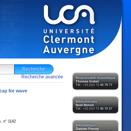
Recherche avancée
Responsable Scientifique
Thomas Gobet
Tél :
+33 (0)4 73
40 79 77
ecay for wave
Bibliothécaire
Noël Benoit
Tél :
+33 (0)4 73
40 70 57
y
, n° 1142
Informatique
Damien Ferney