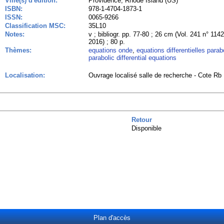
Ville(s) d'édition:
Providence, Rhode Island (US)
ISBN:
978-1-4704-1873-1
ISSN:
0065-9266
Classification MSC:
35L10
Notes:
v ; bibliogr. pp. 77-80 ; 26 cm (Vol. 241 n° 114
2016) ; 80 p.
Thèmes:
equations onde
,
equations differentielles parab
parabolic differential equations
Localisation:
Ouvrage localisé salle de recherche - Cote Rb 
Retour
Disponible
Plan d'accès