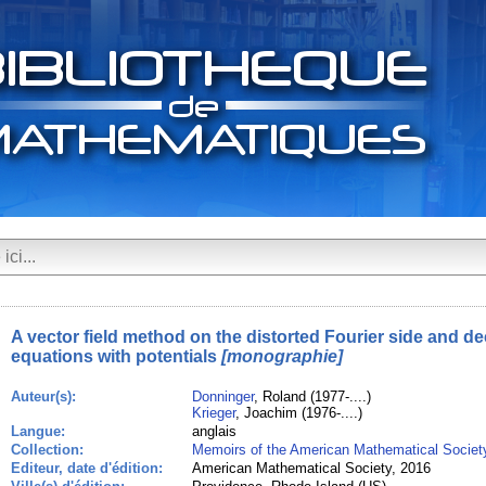
A vector field method on the distorted Fourier side and d
equations with potentials
[monographie]
Auteur(s):
Donninger
, Roland (1977-....)
Krieger
, Joachim (1976-....)
Langue:
anglais
Collection:
Memoirs of the American Mathematical Societ
Editeur, date d'édition:
American Mathematical Society, 2016