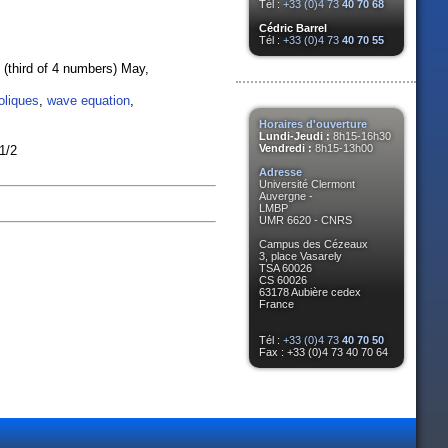
Tél :
+33 (0)4 73
40 70 68
Cédric Barrel
Tél :
+33 (0)4 73
40 70 55
2 (third of 4 numbers) May,
oliques
,
wave equation
,
Horaires d'ouverture
Lundi-Jeudi :
8h15-16h30
Vendredi :
8h15-13h00
1/2
Adresse
Université Clermont
Auvergne -
LMBP
UMR 6620 - CNRS
Campus des Cézeaux
3, place Vasarely
TSA 60026
CS 60026
63178 Aubière cedex
France
Tél :
+33 (0)4 73
40 70 50
Fax : +33 (0)4 73 40 70 64