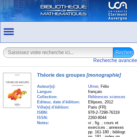
Recherche avancée
Théorie des groupes
[monographie]
Auteur(s):
Ulmer
, Félix
Langue:
français
Collection:
Références sciences
Editeur, date d'édition:
Ellipses, 2012
Ville(s) d'édition:
Paris (FR)
ISBN:
978-2-7298-76319
ISSN:
2260-8044
Notes:
vi ; fig. ; cours et
exercices ; annexes
pp. 161-180 ; bibliogr.
pp. 181 ; index pp.