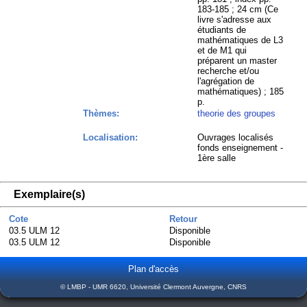
183-185 ; 24 cm (Ce
livre s'adresse aux
étudiants de
mathématiques de L3
et de M1 qui
préparent un master
recherche et/ou
l'agrégation de
mathématiques) ; 185
p.
Thèmes:
theorie des groupes
Localisation:
Ouvrages localisés
fonds enseignement -
1ère salle
Exemplaire(s)
Cote
Retour
03.5 ULM 12
Disponible
03.5 ULM 12
Disponible
Plan d'accès
© LMBP - UMR 6620, Université Clermont Auvergne, CNRS