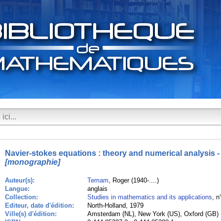
Navier-stokes equations : theory and numerical analysis -
[monographie]
Auteur(s):
Temam
, Roger (1940-....)
Langue:
anglais
Collection:
Studies in mathematics and its applications
, n
Editeur, date d'édition:
North-Holland, 1979
Ville(s) d'édition:
Amsterdam (NL), New York (US), Oxford (GB)