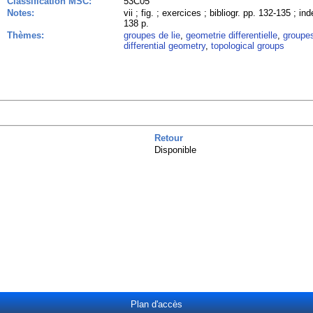
Classification MSC:
53C05
Notes:
vii ; fig. ; exercices ; bibliogr. pp. 132-135 ; i
138 p.
Thèmes:
groupes de lie
,
geometrie differentielle
,
groupes
differential geometry
,
topological groups
Retour
Disponible
Plan d'accès