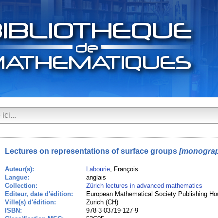
Lectures on representations of surface groups
[monograp
Auteur(s):
Labourie
, François
Langue:
anglais
Collection:
Zürich lectures in advanced mathematics
Editeur, date d'édition:
European Mathematical Society Publishing Ho
Ville(s) d'édition:
Zurich (CH)
ISBN:
978-3-03719-127-9