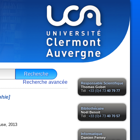
Recherche avancée
Responsable Scientifique
Thomas Gobet
Tél :
+33 (0)4 73
40 79 77
hie]
Bibliothécaire
Noël Benoit
Tél :
+33 (0)4 73
40 70 57
use, 2013
Informatique
Damien Ferney