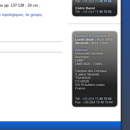
Tél :
+33 (0)4 73
40 70 68
ndex pp. 137-138 ; 24 cm ;
Cédric Barrel
Tél :
+33 (0)4 73
40 70 55
 topologiques
,
lie groups
,
Horaires d'ouverture
Lundi-Jeudi :
8h15-16h30
Vendredi :
8h15-13h00
Adresse
Université Clermont
Auvergne -
LMBP
UMR 6620 - CNRS
Campus des Cézeaux
3, place Vasarely
TSA 60026
CS 60026
63178 Aubière cedex
France
Tél :
+33 (0)4 73
40 70 50
Fax : +33 (0)4 73 40 70 64