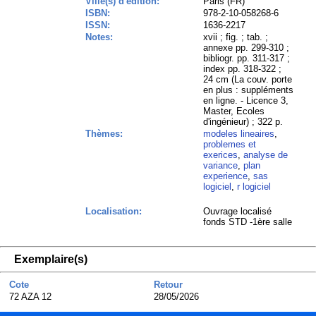
Ville(s) d'édition:
Paris (FR)
ISBN:
978-2-10-058268-6
ISSN:
1636-2217
Notes:
xvii ; fig. ; tab. ;
annexe pp. 299-310 ;
bibliogr. pp. 311-317 ;
index pp. 318-322 ;
24 cm (La couv. porte
en plus : suppléments
en ligne. - Licence 3,
Master, Ecoles
d'ingénieur) ; 322 p.
Thèmes:
modeles lineaires
,
problemes et
exerices
,
analyse de
variance
,
plan
experience
,
sas
logiciel
,
r logiciel
Localisation:
Ouvrage localisé
fonds STD -1ère salle
Exemplaire(s)
Cote
Retour
72 AZA 12
28/05/2026