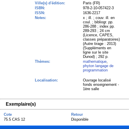
Ville(s) d'édition:
Paris (FR)
ISBN:
978-2-10-057422-3
ISSN:
1636-2217
Notes:
x ; ill. ; couv. ill. en
coul. ; bibliogr. pp.
286-288 ; index pp.
289-293 ; 24 cm
(Licence, CAPES,
classes préparatoires)
(Autre tirage : 2013)
(Suppléments en
ligne sur le site
Dunod) ; 292 p.
Thèmes:
mathematique
,
phyton langage de
programmation
Localisation:
Ouvrage localisé
fonds enseignement -
1ère salle
Exemplaire(s)
Cote
Retour
75.5 CAS 12
Disponible