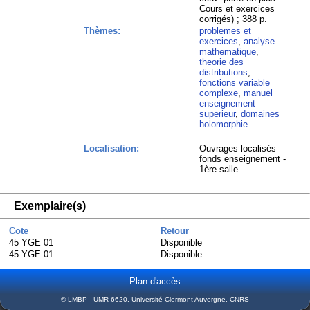
Cours et exercices
corrigés) ; 388 p.
Thèmes:
problemes et
exercices
,
analyse
mathematique
,
theorie des
distributions
,
fonctions variable
complexe
,
manuel
enseignement
superieur
,
domaines
holomorphie
Localisation:
Ouvrages localisés
fonds enseignement -
1ère salle
Exemplaire(s)
Cote
Retour
45 YGE 01
Disponible
45 YGE 01
Disponible
Plan d'accès
© LMBP - UMR 6620, Université Clermont Auvergne, CNRS