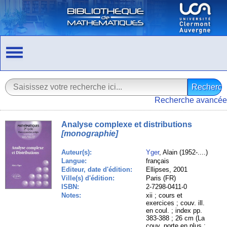
Recherche avancée
Analyse complexe et distributions
[monographie]
Auteur(s):
Yger
, Alain (1952-....)
Langue:
français
Editeur, date d'édition:
Ellipses, 2001
Ville(s) d'édition:
Paris (FR)
ISBN:
2-7298-0411-0
Notes:
xii ; cours et
exercices ; couv. ill.
en coul. ; index pp.
383-388 ; 26 cm (La
couv. porte en plus :