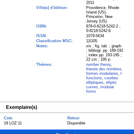
2011
Ville(s) d'édition:
Providence, Rhode
Island (US),
Princeton, New
Jersey (US)
ISBN:
978-0-8218-5242-2 ;
0-8218-5242-6
ISSN:
1079-5634
Classification MSC:
11G05
Notes:
xiv ; fig. tab. ; graph.
; bibliogr. pp. 189-192
; index pp. 193-195 ;
22 cm ; 195 p.
Thèmes:
number theory
,
theorie des nombres
,
formes modulaires
,
l-
functions
,
courbes
elliptiques
,
elliptic
curves
,
modular
forms
Exemplaire(s)
Cote
Retour
18 LOZ 11
Disponible