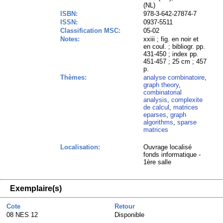
(NL)
ISBN:
978-3-642-27874-7
ISSN:
0937-5511
Classification MSC:
05-02
Notes:
xxiii ; fig. en noir et
en coul. ; bibliogr. pp.
431-450 ; index pp.
451-457 ; 25 cm ; 457
p.
Thèmes:
analyse combinatoire
,
graph theory
,
combinatorial
analysis
,
complexite
de calcul
,
matrices
eparses
,
graph
algorithms
,
sparse
matrices
Localisation:
Ouvrage localisé
fonds informatique -
1ère salle
Exemplaire(s)
Cote
Retour
08 NES 12
Disponible