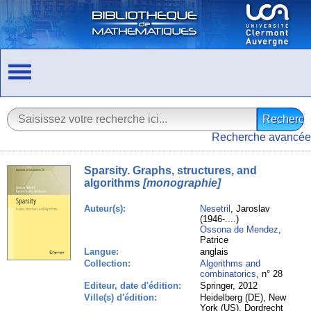
Recherche avancée
Sparsity. Graphs, structures, and
algorithms
[monographie]
Auteur(s):
Nesetril
, Jaroslav
(1946-....)
Ossona de Mendez
,
Patrice
Langue:
anglais
Collection:
Algorithms and
combinatorics
, n° 28
Editeur, date d'édition:
Springer, 2012
Ville(s) d'édition:
Heidelberg (DE), New
York (US), Dordrecht