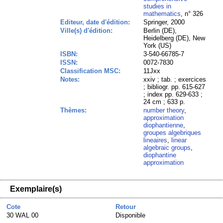
studies in
mathematics
, n° 326
Editeur, date d'édition:
Springer, 2000
Ville(s) d'édition:
Berlin (DE),
Heidelberg (DE), New
York (US)
ISBN:
3-540-66785-7
ISSN:
0072-7830
Classification MSC:
11Jxx
Notes:
xxiv ; tab. ; exercices
; bibliogr. pp. 615-627
; index pp. 629-633 ;
24 cm ; 633 p.
Thèmes:
number theory
,
approximation
diophantienne
,
groupes algebriques
lineaires
,
linear
algebraic groups
,
diophantine
approximation
Exemplaire(s)
Cote
Retour
30 WAL 00
Disponible