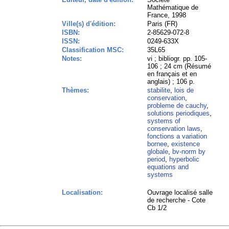
Mathématique de
France, 1998
Ville(s) d'édition:
Paris (FR)
ISBN:
2-85629-072-8
ISSN:
0249-633X
Classification MSC:
35L65
Notes:
vi ; bibliogr. pp. 105-
106 ; 24 cm (Résumé
en français et en
anglais) ; 106 p.
Thèmes:
stabilite
,
lois de
conservation
,
probleme de cauchy
,
solutions periodiques
,
systems of
conservation laws
,
fonctions a variation
bornee
,
existence
globale
,
bv-norm by
period
,
hyperbolic
equations and
systems
Localisation:
Ouvrage localisé salle
de recherche - Cote
Cb 1/2