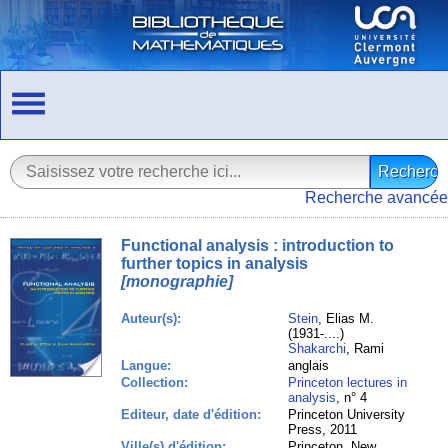
Recherche avancée
Functional analysis : introduction to
further topics in analysis
[monographie]
Auteur(s):
Stein
, Elias M.
(1931-....)
Shakarchi
, Rami
Langue:
anglais
Collection:
Princeton lectures in
analysis
, n° 4
Editeur, date d'édition:
Princeton University
Press, 2011
Ville(s) d'édition:
Princeton, New