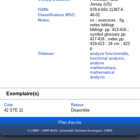
Jersey (US)
ISBN:
978-0-691-11387-6
Classification MSC:
46-01
Notes:
xv ; exercices ; fig. ;
notes bibliogr. ;
bibliogr. pp. 413-416 ;
symbol glossary pp.
417-418 ; index pp.
419-423 ; 24 cm ; 423
p.
Thèmes:
analyse fonctionnelle
,
functional analysis
,
analyse
mathematique
,
mathematical
analysis
Exemplaire(s)
Cote
Retour
42 STE 11
Disponible
Plan d'accès
© LMBP - UMR 6620, Université Clermont Auvergne, CNRS