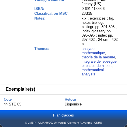
Jersey (US)
ISBN:
0-691-11386-6
Classification MSC:
28B15
Notes:
xix ; exercices ; fig. ;
notes bibliogr. ;
bibliogr. pp. 391-393 ;
index glossary pp.
395-396 ; index pp.
397-402 ; 24 cm ; 402
p.
Thèmes:
analyse
mathematique
,
theorie de la mesure
,
integrale de lebesgue
,
espaces de hilbert
,
mathematical
analysis
Exemplaire(s)
Cote
Retour
44 STE 05
Disponible
Plan d'accès
© LMBP - UMR 6620, Université Clermont Auvergne, CNRS