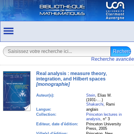
Recherche avancée
Real analysis : measure theory,
integration, and Hilbert spaces
[monographie]
Auteur(s):
Stein
, Elias M.
(1931-....)
Shakarchi
, Rami
Langue:
anglais
Collection:
Princeton lectures in
analysis
, n° 3
Editeur, date d'édition:
Princeton University
Press, 2005
Ville(s) d'édition:
Princeton, New