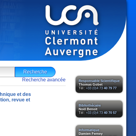
Recherche avancée
Responsable Scientifique
Thomas Gobet
Tél :
+33 (0)4 73
40 79 77
hnique et des
tion, revue et
Bibliothécaire
Noël Benoit
Tél :
+33 (0)4 73
40 70 57
Informatique
Damien Ferney