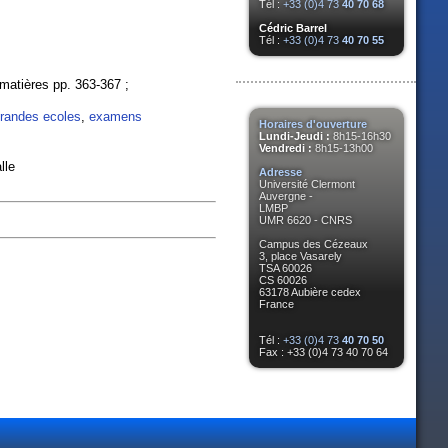
Tél :
+33 (0)4 73
40 70 68
Cédric Barrel
Tél :
+33 (0)4 73
40 70 55
 matières pp. 363-367 ;
randes ecoles
,
examens
Horaires d'ouverture
Lundi-Jeudi :
8h15-16h30
Vendredi :
8h15-13h00
lle
Adresse
Université Clermont
Auvergne -
LMBP
UMR 6620 - CNRS
Campus des Cézeaux
3, place Vasarely
TSA 60026
CS 60026
63178 Aubière cedex
France
Tél :
+33 (0)4 73
40 70 50
Fax : +33 (0)4 73 40 70 64