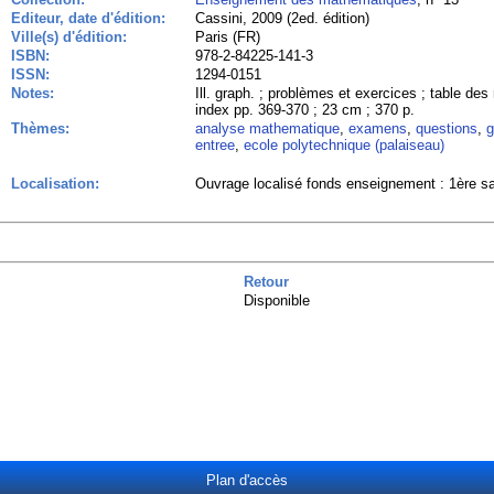
Editeur, date d'édition:
Cassini, 2009 (2ed. édition)
Ville(s) d'édition:
Paris (FR)
ISBN:
978-2-84225-141-3
ISSN:
1294-0151
Notes:
Ill. graph. ; problèmes et exercices ; table des
index pp. 369-370 ; 23 cm ; 370 p.
Thèmes:
analyse mathematique
,
examens
,
questions
,
g
entree
,
ecole polytechnique (palaiseau)
Localisation:
Ouvrage localisé fonds enseignement : 1ère sa
Retour
Disponible
Plan d'accès