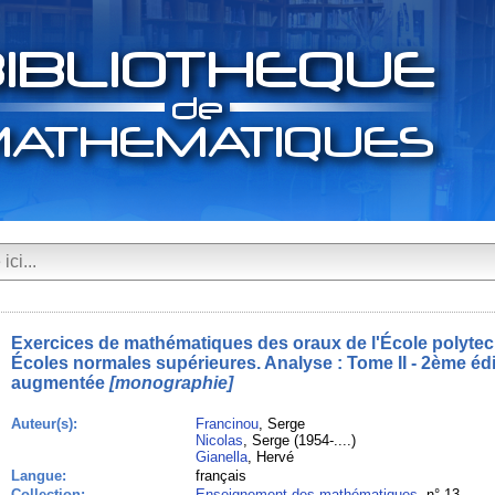
Exercices de mathématiques des oraux de l'École polytec
Écoles normales supérieures. Analyse : Tome II - 2ème édi
augmentée
[monographie]
Auteur(s):
Francinou
, Serge
Nicolas
, Serge (1954-....)
Gianella
, Hervé
Langue:
français
Collection:
Enseignement des mathématiques
, n° 13