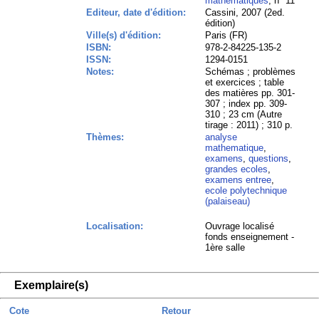
mathématiques
, n° 11
Editeur, date d'édition:
Cassini, 2007 (2ed.
édition)
Ville(s) d'édition:
Paris (FR)
ISBN:
978-2-84225-135-2
ISSN:
1294-0151
Notes:
Schémas ; problèmes
et exercices ; table
des matières pp. 301-
307 ; index pp. 309-
310 ; 23 cm (Autre
tirage : 2011) ; 310 p.
Thèmes:
analyse
mathematique
,
examens
,
questions
,
grandes ecoles
,
examens entree
,
ecole polytechnique
(palaiseau)
Localisation:
Ouvrage localisé
fonds enseignement -
1ère salle
Exemplaire(s)
Cote
Retour