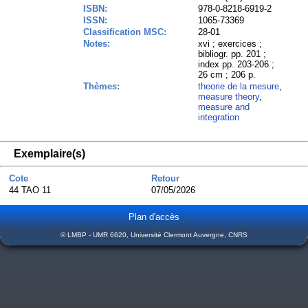
ISBN:
978-0-8218-6919-2
ISSN:
1065-73369
Classification MSC:
28-01
Notes:
xvi ; exercices ;
bibliogr. pp. 201 ;
index pp. 203-206 ;
26 cm ; 206 p.
Thèmes:
theorie de la mesure
,
measure theory
,
measure and
integration
Exemplaire(s)
Cote
Retour
44 TAO 11
07/05/2026
Plan d'accès
© LMBP - UMR 6620, Université Clermont Auvergne, CNRS