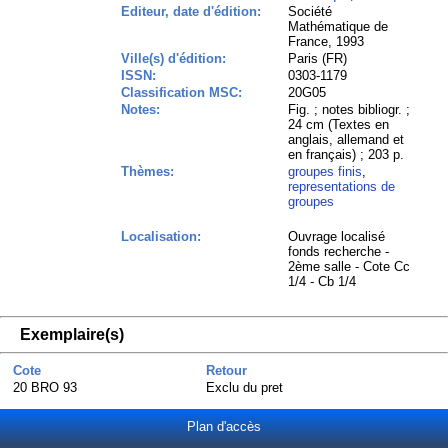
Editeur, date d'édition:
Société
Mathématique de
France, 1993
Ville(s) d'édition:
Paris (FR)
ISSN:
0303-1179
Classification MSC:
20G05
Notes:
Fig. ; notes bibliogr. ;
24 cm (Textes en
anglais, allemand et
en français) ; 203 p.
Thèmes:
groupes finis
,
representations de
groupes
Localisation:
Ouvrage localisé
fonds recherche -
2ème salle - Cote Cc
1/4 - Cb 1/4
Exemplaire(s)
Cote
Retour
20 BRO 93
Exclu du pret
Plan d'accès