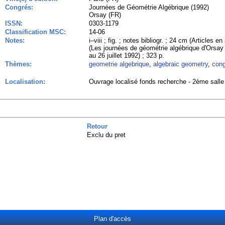
Congrés:
Journées de Géométrie Algébrique (1992)
Orsay (FR)
ISSN:
0303-1179
Classification MSC:
14-06
Notes:
i–viii ; fig. ; notes bibliogr. ; 24 cm (Articles e
(Les journées de géométrie algébrique d'Orsay
au 26 juillet 1992) ; 323 p.
Thèmes:
geometrie algebrique
,
algebraic geometry
,
cong
Localisation:
Ouvrage localisé fonds recherche - 2ème salle 
Retour
Exclu du pret
Plan d'accès