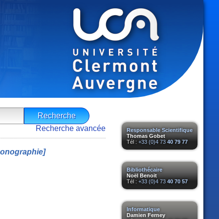
Recherche avancée
Responsable Scientifique
Thomas Gobet
Tél :
+33 (0)4 73
40 79 77
onographie]
Bibliothécaire
Noël Benoit
Tél :
+33 (0)4 73
40 70 57
Informatique
Damien Ferney