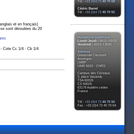
Tél :
+33 (0)4 73
40 70 68
Cédric Barrel
Tél :
+33 (0)4 73
40 70 55
n anglais et en français)
 se sont déroulées du 20
Horaires d'ouverture
res
Lundi-Jeudi :
8h15-16h30
Vendredi :
8h15-13h00
- Cote Cc 1/4 - Cb 1/4
Adresse
Université Clermont
Auvergne -
LMBP
UMR 6620 - CNRS
Campus des Cézeaux
3, place Vasarely
TSA 60026
CS 60026
63178 Aubière cedex
France
Tél :
+33 (0)4 73
40 70 50
Fax : +33 (0)4 73 40 70 64