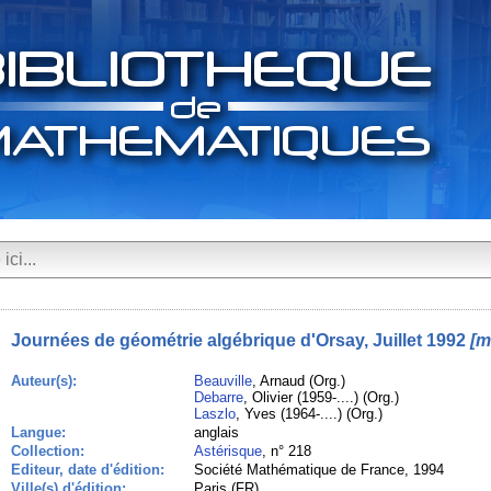
Journées de géométrie algébrique d'Orsay, Juillet 1992
[m
Auteur(s):
Beauville
, Arnaud (Org.)
Debarre
, Olivier (1959-....) (Org.)
Laszlo
, Yves (1964-....) (Org.)
Langue:
anglais
Collection:
Astérisque
, n° 218
Editeur, date d'édition:
Société Mathématique de France, 1994
Ville(s) d'édition:
Paris (FR)