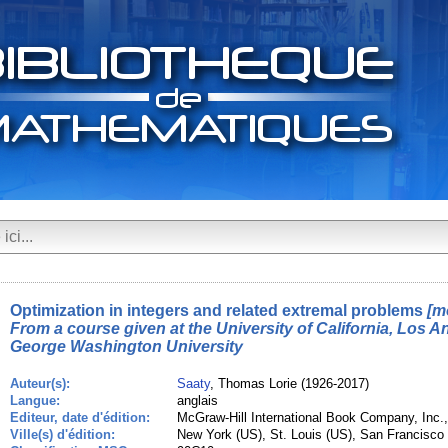
Optimization in integers and related extremal problems
[m
From a course given at the University of California, Los A
George Washington University
Auteur(s):
Saaty
, Thomas Lorie (1926-2017)
Langue:
anglais
Editeur, date d'édition:
McGraw-Hill International Book Company, Inc.
Ville(s) d'édition:
New York (US), St. Louis (US), San Francisco