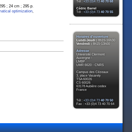
Tél :
+33 (0)4 73
40 70 68
-295 ; 24 cm ; 295 p.
Cédric Barrel
atical optimization
,
Tél :
+33 (0)4 73
40 70 55
Horaires d'ouverture
Lundi-Jeudi :
8h15-16h30
Vendredi :
8h15-13h00
Adresse
Université Clermont
Auvergne -
LMBP
UMR 6620 - CNRS
Campus des Cézeaux
3, place Vasarely
TSA 60026
CS 60026
63178 Aubière cedex
France
Tél :
+33 (0)4 73
40 70 50
Fax : +33 (0)4 73 40 70 64