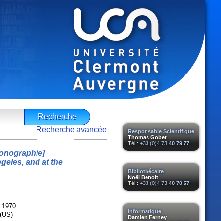
Recherche avancée
Responsable Scientifique
Thomas Gobet
Tél :
+33 (0)4 73
40 79 77
onographie]
ngeles, and at the
Bibliothécaire
Noël Benoit
Tél :
+33 (0)4 73
40 70 57
, 1970
Informatique
 (US)
Damien Ferney