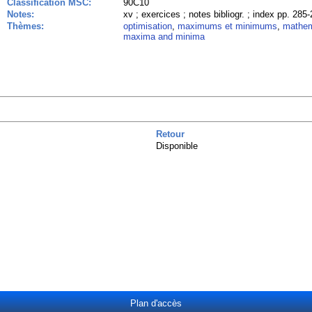
Classification MSC:
90C10
Notes:
xv ; exercices ; notes bibliogr. ; index pp. 285
Thèmes:
optimisation
,
maximums et minimums
,
mathem
maxima and minima
Retour
Disponible
Plan d'accès