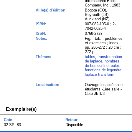
International Book
Company, Inc., 1983
Ville(s) d'édition:
Bogotá (CO),
Beyrouth (LB),
Auckland (NZ)
ISBN:
007-082-105-0 ; 2-
7042-0025-4
ISSN:
0768-2727
Notes:
Fig. ; tab. ; problèmes
et exercices ; index
pp. 266-272 ; 28 cm ;
272 p.
Thèmes:
tables
,
transformation
de laplace
,
nombres
de bernouilli et euler
,
fonctions de legendre
,
laplace transform
Localisation:
Ouvrage localisé salle
étudiants -1ère salle -
Cote Jb 1/3
Exemplaire(s)
Cote
Retour
02 SPI 83
Disponible