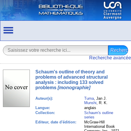
Recherche avancée
Schaum's outline of theory and
problems of advanced structural
analysis : including 133 solved
problems
[monographie]
Auteur(s):
Tuma
, Jan J.
Munshi
, R. K.
Langue:
anglais
Collection:
Schaum's outline
series
Editeur, date d'édition:
McGraw-Hill
International Book
Company, Inc., 1971