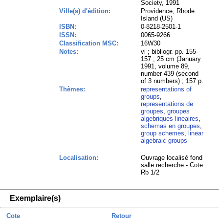
Society, 1991
Ville(s) d'édition:
Providence, Rhode
Island (US)
ISBN:
0-8218-2501-1
ISSN:
0065-9266
Classification MSC:
16W30
Notes:
vi ; bibliogr. pp. 155-
157 ; 25 cm (January
1991, volume 89,
number 439 (second
of 3 numbers) ; 157 p.
Thèmes:
representations of
groups
,
representations de
groupes
,
groupes
algebriques lineaires
,
schemas en groupes
,
group schemes
,
linear
algebraic groups
Localisation:
Ouvrage localisé fond
salle recherche - Cote
Rb 1/2
Exemplaire(s)
Cote
Retour