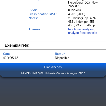
Heidelberg (DE), New
York (US)
ISSN:
0072-7830
Classification MSC:
46-01 (2000)
Notes:
xi ; bibliogr. pp. 439-
452 ; index pp. 453-
465 ; 24 cm ; 465 p.
Thèmes:
functional analysis
,
analyse fonctionnelle
Exemplaire(s)
Cote
Retour
42 YOS 68
Disponible
Plan d'accès
© LMBP - UMR 6620, Université Clermont Auvergne, CNRS