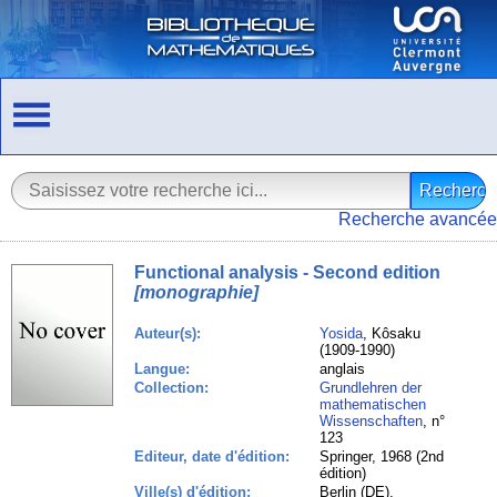
Recherche avancée
Functional analysis - Second edition
[monographie]
Auteur(s):
Yosida
, Kôsaku
(1909-1990)
Langue:
anglais
Collection:
Grundlehren der
mathematischen
Wissenschaften
, n°
123
Editeur, date d'édition:
Springer, 1968 (2nd
édition)
Ville(s) d'édition:
Berlin (DE),