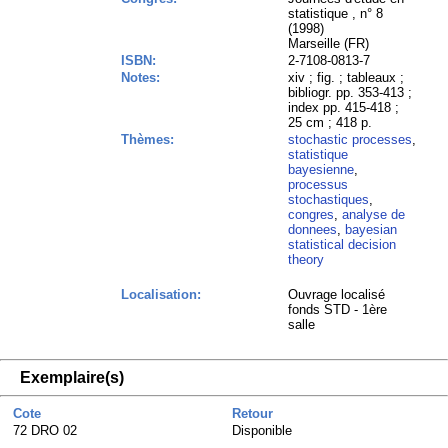
statistique , n° 8
(1998)
Marseille (FR)
ISBN:
2-7108-0813-7
Notes:
xiv ; fig. ; tableaux ;
bibliogr. pp. 353-413 ;
index pp. 415-418 ;
25 cm ; 418 p.
Thèmes:
stochastic processes
,
statistique
bayesienne
,
processus
stochastiques
,
congres
,
analyse de
donnees
,
bayesian
statistical decision
theory
Localisation:
Ouvrage localisé
fonds STD - 1ère
salle
Exemplaire(s)
Cote
Retour
72 DRO 02
Disponible