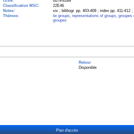
ISSN:
0079-8169
Classification MSC:
22E46
Notes:
xix ; bibliogr. pp. 403-409 ; index pp. 411-412 
Thèmes:
lie groups
,
representations of groups
,
groupes d
groupes
Retour
Disponible
Plan d'accès