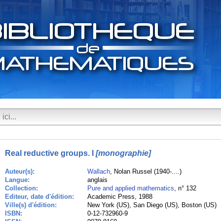
Real reductive groups. I
[monographie]
Auteur(s):
Wallach
, Nolan Russel (1940-....)
Langue:
anglais
Collection:
Pure and applied mathematics
, n° 132
Editeur, date d'édition:
Academic Press, 1988
Ville(s) d'édition:
New York (US), San Diego (US), Boston (US)
ISBN:
0-12-732960-9