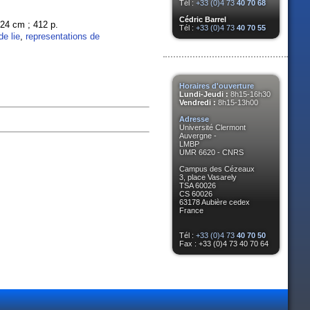
Tél :
+33 (0)4 73
40 70 68
Cédric Barrel
; 24 cm ; 412 p.
Tél :
+33 (0)4 73
40 70 55
e lie
,
representations de
Horaires d'ouverture
Lundi-Jeudi :
8h15-16h30
Vendredi :
8h15-13h00
Adresse
Université Clermont
Auvergne -
LMBP
UMR 6620 - CNRS
Campus des Cézeaux
3, place Vasarely
TSA 60026
CS 60026
63178 Aubière cedex
France
Tél :
+33 (0)4 73
40 70 50
Fax : +33 (0)4 73 40 70 64