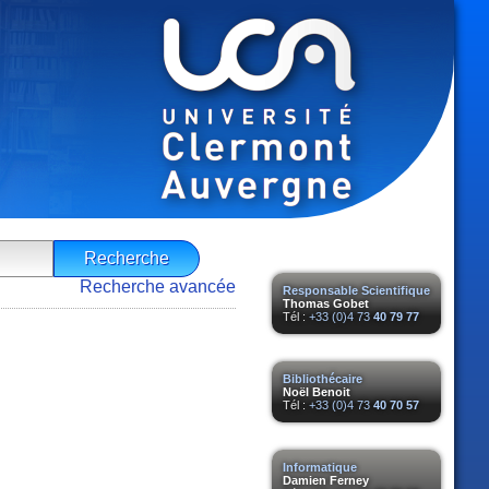
Recherche avancée
Responsable Scientifique
Thomas Gobet
Tél :
+33 (0)4 73
40 79 77
Bibliothécaire
Noël Benoit
Tél :
+33 (0)4 73
40 70 57
Informatique
Damien Ferney