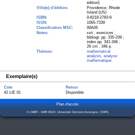
édition)
Ville(s) d'édition:
Providence, Rhode
Island (US)
ISBN:
0-8218-2783-9
ISSN:
1065-7339
Classification MSC:
00A05
Notes:
xxii ; exercices ;
bibliogr. pp. 335-339 ;
index pp. 341-346 ;
26 cm ; 346 p.
Thèmes:
mathematical
analysis
,
analyse
mathematique
Exemplaire(s)
Cote
Retour
42 LIE 01
Disponible
Plan d'accès
© LMBP - UMR 6620, Université Clermont Auvergne, CNRS