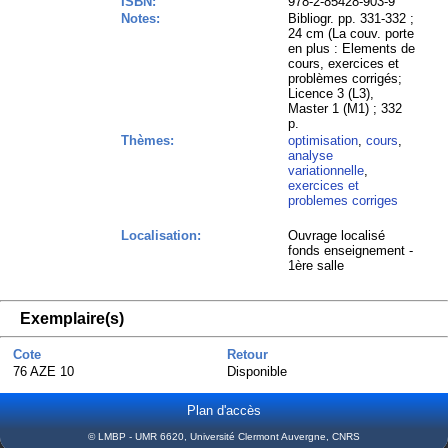
ISBN:
978-2-85428-903-9
Notes:
Bibliogr. pp. 331-332 ;
24 cm (La couv. porte
en plus : Elements de
cours, exercices et
problèmes corrigés;
Licence 3 (L3),
Master 1 (M1) ; 332
p.
Thèmes:
optimisation
,
cours
,
analyse
variationnelle
,
exercices et
problemes corriges
Localisation:
Ouvrage localisé
fonds enseignement -
1ère salle
Exemplaire(s)
Cote
Retour
76 AZE 10
Disponible
Plan d'accès
© LMBP - UMR 6620, Université Clermont Auvergne, CNRS