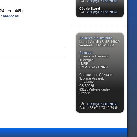
Tél :
+33 (0)4 73
40 70 68
Cédric Barrel
; 24 cm ; 449 p.
Tél :
+33 (0)4 73
40 70 55
 categories
Horaires d'ouverture
Lundi-Jeudi :
8h15-16h30
Vendredi :
8h15-13h00
Adresse
Université Clermont
Auvergne -
LMBP
UMR 6620 - CNRS
Campus des Cézeaux
3, place Vasarely
TSA 60026
CS 60026
63178 Aubière cedex
France
Tél :
+33 (0)4 73
40 70 50
Fax : +33 (0)4 73 40 70 64