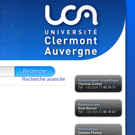
Recherche avancée
Responsable Scientifique
Thomas Gobet
Tél :
+33 (0)4 73
40 79 77
Bibliothécaire
Noël Benoit
Tél :
+33 (0)4 73
40 70 57
Informatique
Damien Ferney