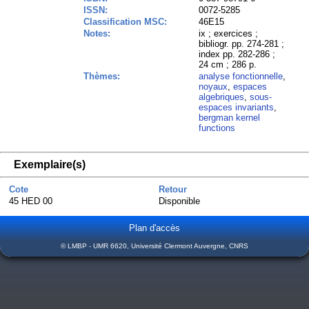
ISSN:
0072-5285
Classification MSC:
46E15
Notes:
ix ; exercices ;
bibliogr. pp. 274-281 ;
index pp. 282-286 ;
24 cm ; 286 p.
Thèmes:
analyse fonctionnelle
,
noyaux
,
espaces
algebriques
,
sous-
espaces invariants
,
bergman kernel
functions
Exemplaire(s)
Cote
Retour
45 HED 00
Disponible
Plan d'accès
© LMBP - UMR 6620, Université Clermont Auvergne, CNRS