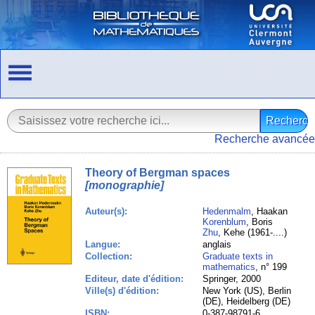
Recherche avancée
Theory of Bergman spaces
[monographie]
Auteur(s):
Hedenmalm
, Haakan
Korenblum
, Boris
Zhu
, Kehe (1961-....)
Langue:
anglais
Collection:
Graduate texts in
mathematics
, n° 199
Editeur, date d'édition:
Springer, 2000
Ville(s) d'édition:
New York (US), Berlin
(DE), Heidelberg (DE)
ISBN:
0-387-98791-6