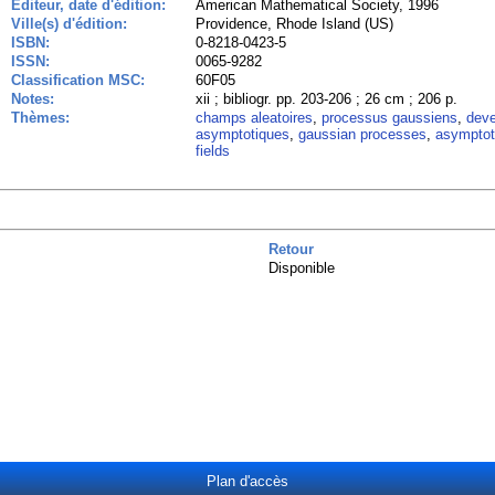
Editeur, date d'édition:
American Mathematical Society, 1996
Ville(s) d'édition:
Providence, Rhode Island (US)
ISBN:
0-8218-0423-5
ISSN:
0065-9282
Classification MSC:
60F05
Notes:
xii ; bibliogr. pp. 203-206 ; 26 cm ; 206 p.
Thèmes:
champs aleatoires
,
processus gaussiens
,
dev
asymptotiques
,
gaussian processes
,
asymptot
fields
Retour
Disponible
Plan d'accès