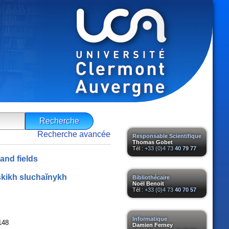
Recherche avancée
Responsable Scientifique
Thomas Gobet
Tél :
+33 (0)4 73
40 79 77
and fields
kikh sluchaĭnykh
Bibliothécaire
Noël Benoit
Tél :
+33 (0)4 73
40 70 57
Informatique
148
Damien Ferney