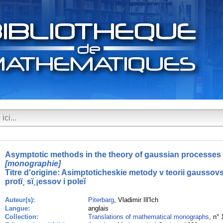
Asymptotic methods in the theory of gaussian processes 
[monographie]
Titre d'origine:
Asimptoticheskie metody v teorii gaussovs
protï¸ sï¸¡essov i poleĭ
Auteur(s):
Piterbarg
, Vladimir Ill'Ich
Langue:
anglais
Collection:
Translations of mathematical monographs
, n° 