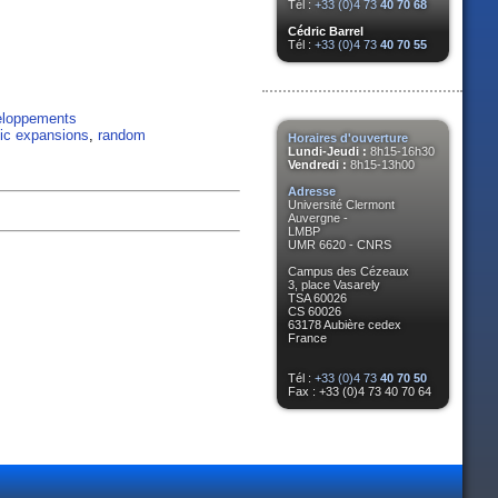
Tél :
+33 (0)4 73
40 70 68
Cédric Barrel
Tél :
+33 (0)4 73
40 70 55
eloppements
ic expansions
,
random
Horaires d'ouverture
Lundi-Jeudi :
8h15-16h30
Vendredi :
8h15-13h00
Adresse
Université Clermont
Auvergne -
LMBP
UMR 6620 - CNRS
Campus des Cézeaux
3, place Vasarely
TSA 60026
CS 60026
63178 Aubière cedex
France
Tél :
+33 (0)4 73
40 70 50
Fax : +33 (0)4 73 40 70 64