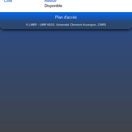
Cote
Retour
Disponible
Plan d'accès
© LMBP - UMR 6620, Université Clermont Auvergne, CNRS