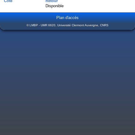
Cote
Retour
Disponible
Plan d'accès
© LMBP - UMR 6620, Université Clermont Auvergne, CNRS