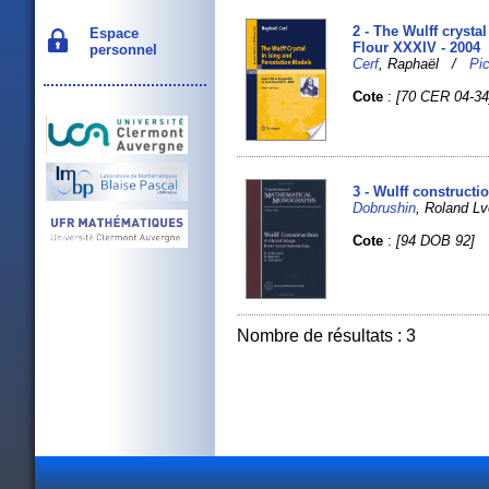
2 - The Wulff crysta
Espace
Flour XXXIV - 2004
personnel
Cerf
, Raphaël /
Pi
Cote
:
[70 CER 04-34
3 - Wulff constructi
Dobrushin
, Roland L
Cote
:
[94 DOB 92]
Nombre de résultats : 3