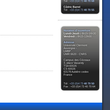
Tél :
+33 (0)4 73
40 70 68
Cédric Barrel
Tél :
+33 (0)4 73
40 70 55
Horaires d'ouverture
Lundi-Jeudi :
8h15-16h30
Vendredi :
8h15-13h00
Adresse
Université Clermont
Auvergne -
LMBP
UMR 6620 - CNRS
Campus des Cézeaux
3, place Vasarely
TSA 60026
CS 60026
63178 Aubière cedex
France
Tél :
+33 (0)4 73
40 70 50
Fax : +33 (0)4 73 40 70 64