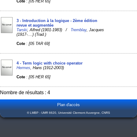
Cote
:
[05 HER 65]
3 - Introduction à la logique - 2ème édition
revue et augmentée
Tarski
, Alfred (1901-1983) /
Tremblay
, Jacques
(1917-....) (Trad.)
Cote
:
[05 TAR 69]
4 - Term logic with choice operator
Hermes
, Hans (1912-2003)
Cote
:
[05 HER 65]
Nombre de résultats : 4
Plan d'accès
© LMBP - UMR 6620, Université Clermont Auvergne, CNRS