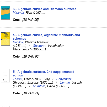
3 - Algebraic curves and Riemann surfaces
Miranda
, Rick (1953-....)
Cote
:
[18 MIR 95]
4 - Algebraic curves, algebraic manifolds and
schemes
Danilov
, Vladimir Ivanovič
(1943-....) /
Shokurov
, Vyacheslav
Vladimirovich (1950-....)
Cote
:
[18 DAN 98]
5 - Algebraic surfaces. 2nd supplemented
edition
Zariski
, Oscar (1899-1986) /
Abhyankar
,
Shreeram Shankar (1930-....) /
Lipman
, Joseph
(1938-....) /
Mumford
, David (1937-....)
Cote
:
[18 ZAR 71]